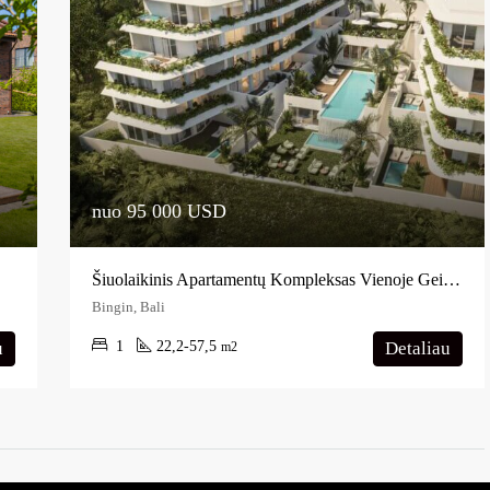
nuo 95 000 USD
Šiuolaikinis Apartamentų Kompleksas Vienoje Geidžiamiausių Balio Vietų
Bingin, Bali
u
1
22,2-57,5
Detaliau
m2