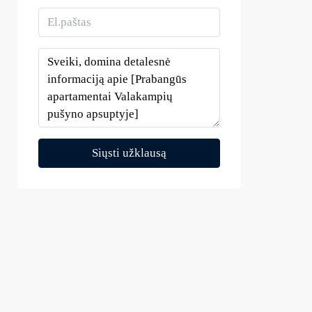
Siųsti užklausą