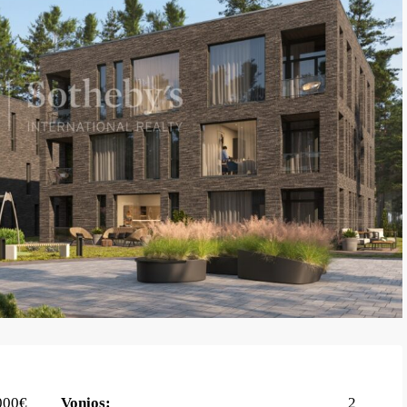
000€
Vonios:
2