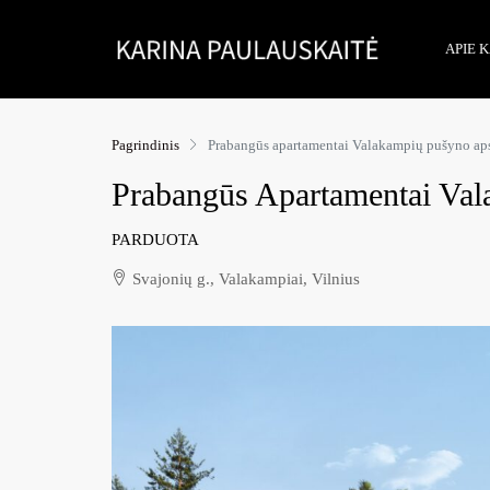
APIE 
Pagrindinis
Prabangūs apartamentai Valakampių pušyno ap
Prabangūs Apartamentai Va
PARDUOTA
Svajonių g., Valakampiai, Vilnius