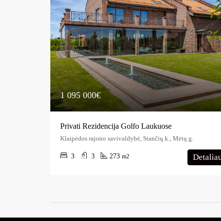
1 095 000€
Privati Rezidencija Golfo Laukuose
Klaipėdos rajono savivaldybė, Stančių k., Mėtų g.
3
3
273
Detalia
m2