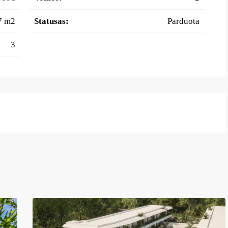
7 m2
Statusas:
Parduota
3