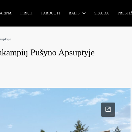
KARINĄ
PIRKTI
PARDUOTI
BALIS
SPAUDA
PRESTIŽ
suptyje
lakampių Pušyno Apsuptyje