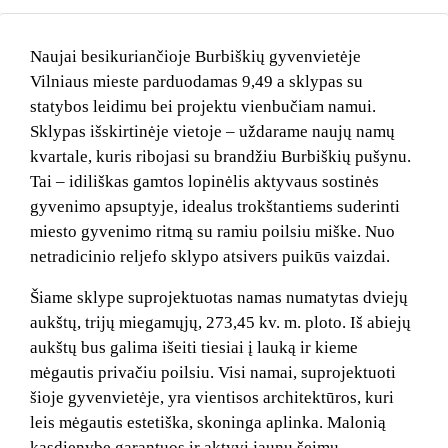
Naujai besikuriančioje Burbiškių gyvenvietėje
Vilniaus mieste parduodamas 9,49 a sklypas su
statybos leidimu bei projektu vienbučiam namui.
Sklypas išskirtinėje vietoje – uždarame naujų namų
kvartale, kuris ribojasi su brandžiu Burbiškių pušynu.
Tai – idiliškas gamtos lopinėlis aktyvaus sostinės
gyvenimo apsuptyje, idealus trokštantiems suderinti
miesto gyvenimo ritmą su ramiu poilsiu miške. Nuo
netradicinio reljefo sklypo atsivers puikūs vaizdai.
Šiame sklype suprojektuotas namas numatytas dviejų
aukštų, trijų miegamųjų, 273,45 kv. m. ploto. Iš abiejų
aukštų bus galima išeiti tiesiai į lauką ir kieme
mėgautis privačiu poilsiu. Visi namai, suprojektuoti
šioje gyvenvietėje, yra vientisos architektūros, kuri
leis mėgautis estetiška, skoninga aplinka. Malonią
kasdienybę garantuos ir aktyvi jaunų šeimų