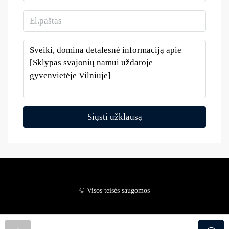
Siųsti užklausą
© Visos teisės saugomos