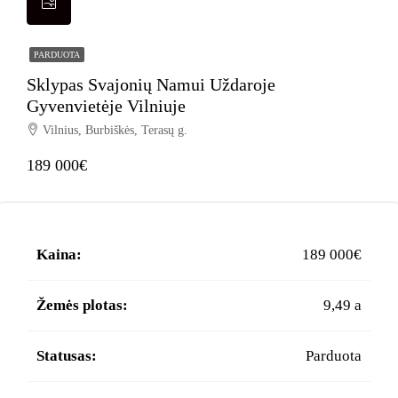
PARDUOTA
Sklypas Svajonių Namui Uždaroje
Gyvenvietėje Vilniuje
Vilnius, Burbiškės, Terasų g.
189 000€
Kaina:
189 000€
Žemės plotas:
9,49 a
Statusas:
Parduota