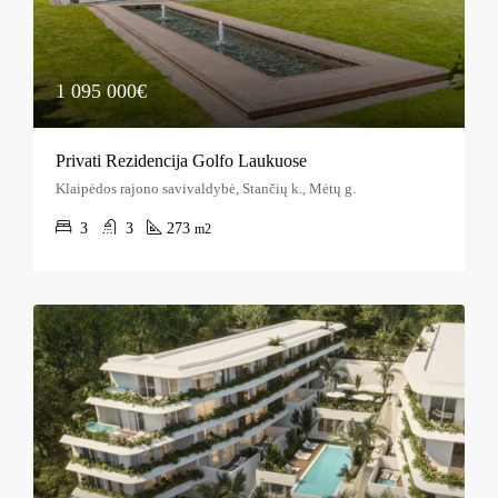
1 095 000€
Privati Rezidencija Golfo Laukuose
Klaipėdos rajono savivaldybė, Stančių k., Mėtų g.
3
3
273
m2